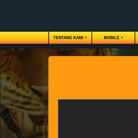
TENTANG KAMI
MOBILE