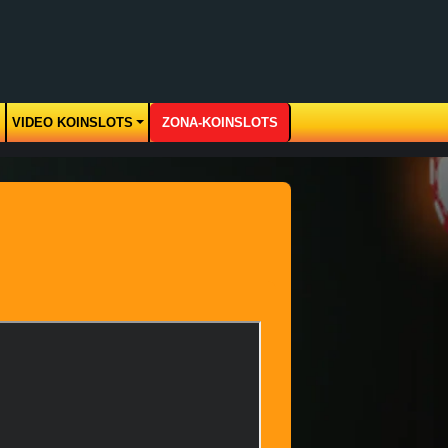
Y
VIDEO KOINSLOTS
ZONA-KOINSLOTS