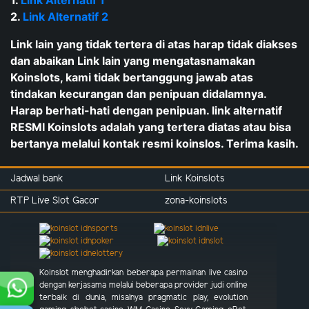
1.
Link Alternatif 1
2.
Link Alternatif 2
Link lain yang tidak tertera di atas harap tidak diakses
dan abaikan Link lain yang mengatasnamakan
Koinslots, kami tidak bertanggung jawab atas
tindakan kecurangan dan penipuan didalamnya.
Harap berhati-hati dengan penipuan. link alternatif
RESMI Koinslots adalah yang tertera diatas atau bisa
bertanya melalui kontak resmi koinslos. Terima kasih.
Jadwal bank
Link Koinslots
RTP Live Slot Gacor
zona-koinslots
Koinslot menghadirkan beberapa permainan live casino
dengan kerjasama melalui beberapa provider judi online
terbaik di dunia, misalnya pragmatic play, evolution