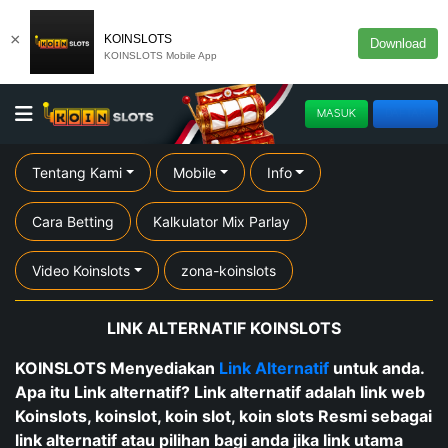
×
KOINSLOTS
Download
KOINSLOTS Mobile App
MASUK
DAFTAR
Tentang Kami
Mobile
Info
Cara Betting
Kalkulator Mix Parlay
Video Koinslots
zona-koinslots
LINK ALTERNATIF KOINSLOTS
KOINSLOTS Menyediakan
Link Alternatif
untuk anda.
Apa itu Link alternatif? Link alternatif adalah link web
Koinslots, koinslot, koin slot, koin slots Resmi sebagai
link alternatif atau pilihan bagi anda jika link utama