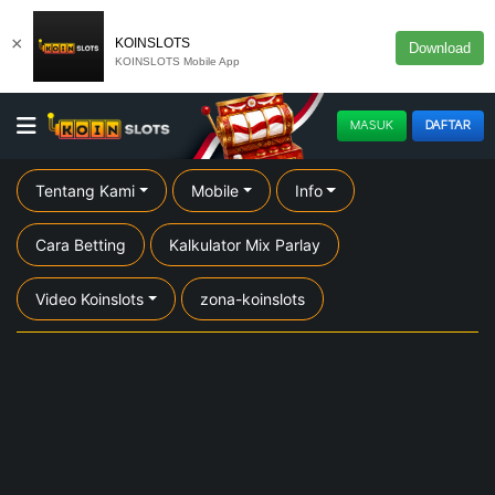
×
KOINSLOTS
Download
KOINSLOTS Mobile App
MASUK
DAFTAR
Tentang Kami
Mobile
Info
Cara Betting
Kalkulator Mix Parlay
Video Koinslots
zona-koinslots