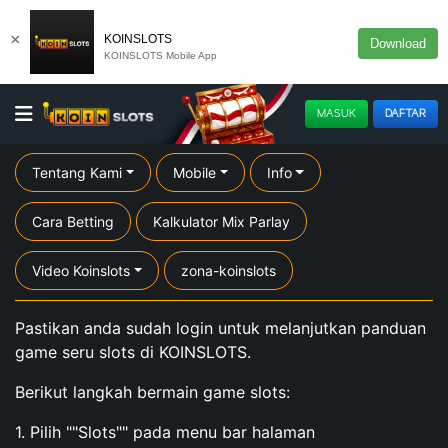
×
KOINSLOTS
Download
KOINSLOTS Mobile App
MASUK
DAFTAR
Tentang Kami
Mobile
Info
Cara Betting
Kalkulator Mix Parlay
Video Koinslots
zona-koinslots
Pastikan anda sudah login untuk melanjutkan panduan
game seru slots di KOINSLOTS.
Berikut langkah bermain game slots:
1. Pilih ""Slots"" pada menu bar halaman