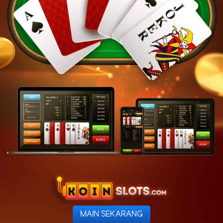
MAIN SEKARANG